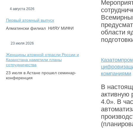
Мероприят
сотруднич
4 августа 2026
Всемирным
Первый атомный выпуск
предусмат
Алматински филиал НИЯУ МИФИ
области я
подготовки
23 июля 2026
Женщины атомной отрасли России и
Казатомпром
Казахстана наметили планы
сотрудничества
цифровизац
23 июля в Астане прошел семинар-
компаниями
конференция
В настоящ
активную 
4.0». В ч
автоматиз
производс
(планирова