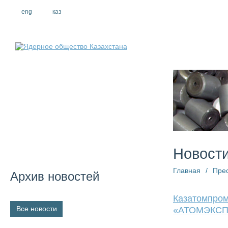
eng
рус
каз
О компании
Новост
Главная
/
Пре
Архив новостей
Казатомпром
Все новости
«АТОМЭКСП