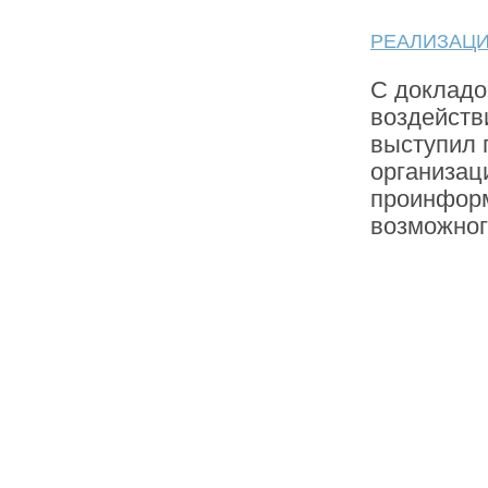
РЕАЛИЗАЦИ
С докладо
воздейств
выступил 
организац
проинформ
возможног
69
70
71
86
87
88