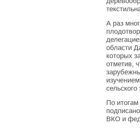
деревообр
текстильн
А раз мно
плодотвор
делегацие
области Д
которых з
отметив, 
зарубежны
изучением
сельского 
По итогам
подписано
ВКО и фед