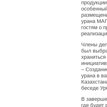
продукции
особенный
размещени
урана МАГ
гостям о п
реализаци
Члены дел
был выбра
храниться
инициативу
– Создани
урана в в
Казахстана
беседе Ур
В заверше
где будет