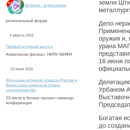
земли Шти
Встречи - в Монторее
металлург
региональный форум
Дело нера
Применени
4 августа 2026
оружия и,
урана МАГ
Первый атомный выпуск
представи
Алматински филиал НИЯУ МИФИ
16 июня п
официальн
23 июля 2026
Женщины атомной отрасли России и
Делегацию
Казахстана наметили планы
Урбаном А
сотрудничества
Выставочн
23 июля в Астане прошел семинар-
конференция
Председа
Богатая и
до создан