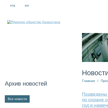
eng
рус
каз
О компании
Новост
Главная
/
Пре
Архив новостей
Подведены 
Все новости
по охране 
год и наме