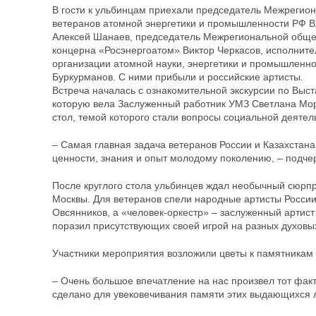
В гости к ульбинцам приехали председатель Межрегио
ветеранов атомной энергетики и промышленности РФ В
Алексей Шанаев, председатель Межрегиональной обще
концерна «Росэнергоатом» Виктор Черкасов, исполните
организации атомной науки, энергетики и промышленн
Буркурманов. С ними прибыли и российские артисты.
Встреча началась с ознакомительной экскурсии по Вы
которую вела Заслуженный работник УМЗ Светлана Мор
стол, темой которого стали вопросы социальной деятел
– Самая главная задача ветеранов России и Казахстан
ценности, знания и опыт молодому поколению, – подче
После круглого стола ульбинцев ждал необычный сюрпр
Москвы. Для ветеранов спели народные артисты Росси
Овсянников, а «человек-оркестр» – заслуженный артис
поразил присутствующих своей игрой на разных духовы
Участники мероприятия возложили цветы к памятникам Е
– Очень большое впечатление на нас произвел тот факт,
сделано для увековечивания памяти этих выдающихся л