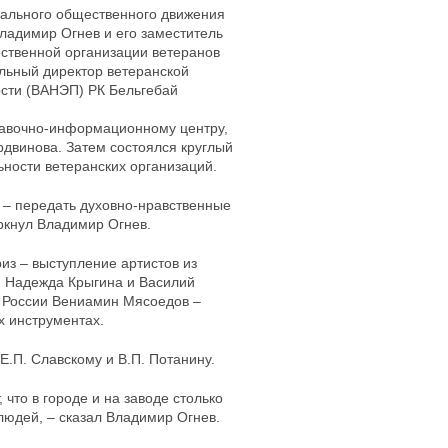
нального общественного движения
ладимир Огнев и его заместитель
ственной организации ветеранов
льный директор ветеранской
ости (ВАНЭП) РК Бельгебай
ставочно-информационному центру,
двинова. Затем состоялся круглый
ьности ветеранских организаций.
а – передать духовно-нравственные
ркнул Владимир Огнев.
из – выступление артистов из
и Надежда Крыгина и Василий
т России Вениамин Мясоедов –
х инструментах.
.П. Славскому и В.П. Потанину.
 что в городе и на заводе столько
юдей, – сказал Владимир Огнев.