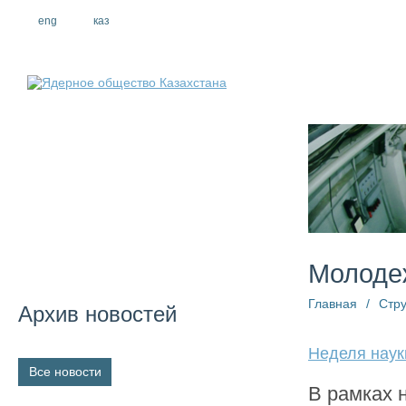
eng
рус
каз
О компании
Молоде
Главная
/
Стру
Архив новостей
Неделя наук
Все новости
В рамках 