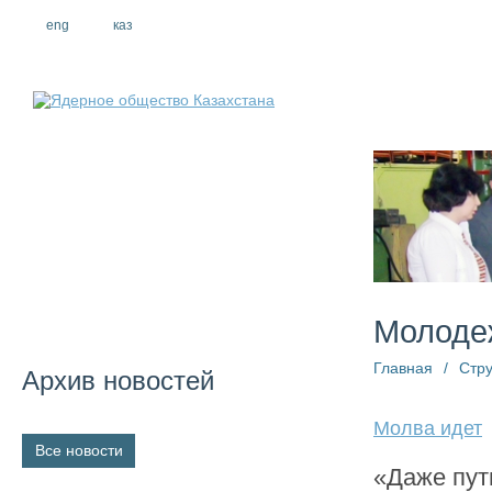
eng
рус
каз
О компании
Молоде
Главная
/
Стру
Архив новостей
Молва идет
Все новости
«Даже пут