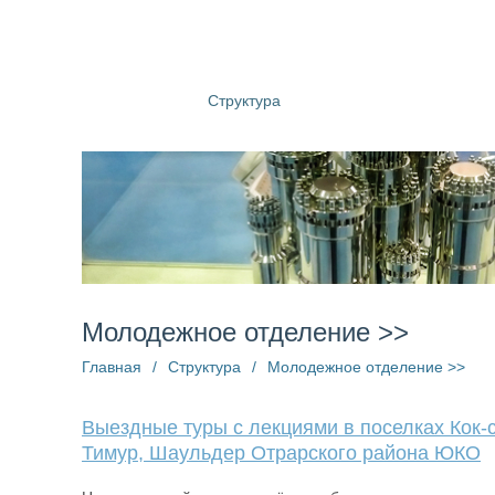
О компании
Структура
Пресс-центр
Информац
Молодежное отделение >>
Главная
/
Структура
/
Молодежное отделение >>
Выездные туры с лекциями в поселках Кок-
Тимур, Шаульдер Отрарского района ЮКО