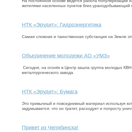
На постоянной основе ведётся работа популяризации 
жителями населенных пунктов близ уранодобывающий 
НТК «Эрудит»: Гидроэнергетика
Самая сложная и таинственная субстанция на Земле э
Объединение молодежи АО «УМЗ»
Сегодня, на огонёк в Центр зашла группа молодых КВН
металлургического завода.
НТК «Эрудит»: Бумага
Это привычный и повседневный материал используя кот
задумывается: что он тратит, расходует и попросту унич
Привет из Челябинска!