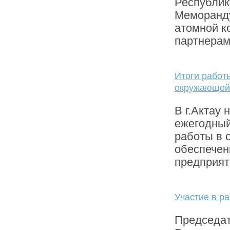
Республик
Меморанду
атомной к
партнерам
Итоги работ
окружающей 
В г.Актау
ежегодный
работы в 
обеспечен
предприят
Участие в р
Председа