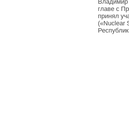
Владимир 
главе с П
принял уч
(«Nuclear 
Республик
1
2