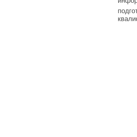
инфор
подго
квали