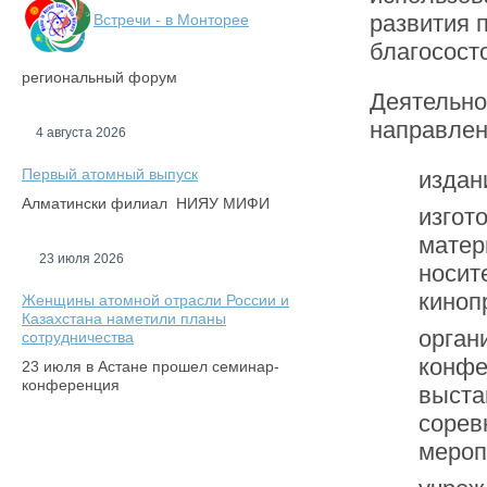
развития 
Встречи - в Монторее
благосост
региональный форум
Деятельно
направлен
4 августа 2026
Первый атомный выпуск
издан
Алматински филиал НИЯУ МИФИ
изгот
матер
23 июля 2026
носите
киноп
Женщины атомной отрасли России и
Казахстана наметили планы
орган
сотрудничества
конфе
23 июля в Астане прошел семинар-
конференция
выста
сорев
мероп