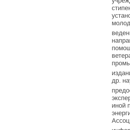
учреж
стипе
устан
молод
веден
напра
помощ
ветер
пром
издан
др. н
предо
экспе
иной 
энерг
Ассоц