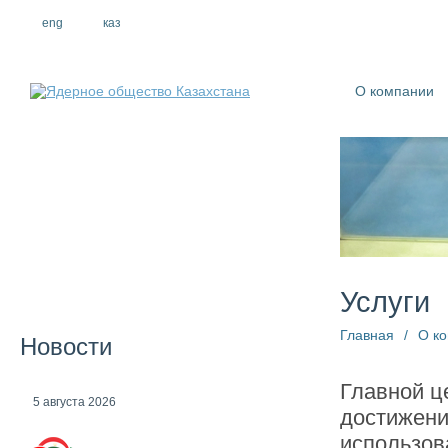
eng
рус
каз
О компании
Услуги
Главная
/
О к
Новости
Главной ц
5 августа 2026
достижени
использов