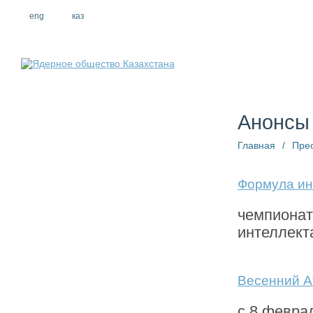
eng
рус
каз
О компании
Анонсы
Главная
/
Пре
Формула ин
чемпионат
интеллект
Весенний 
с 8 февра