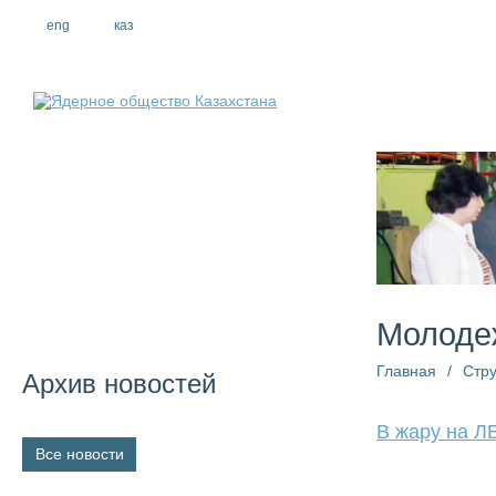
eng
рус
каз
О компании
Молоде
Главная
/
Стру
Архив новостей
В жару на 
Все новости