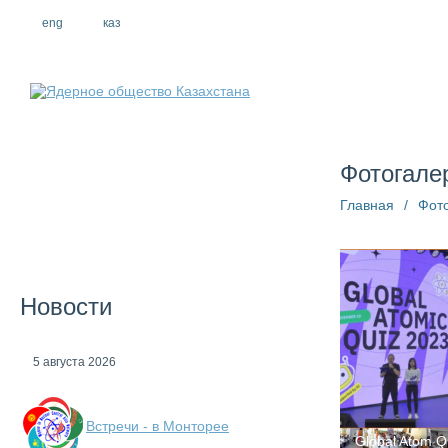
eng
рус
каз
О компании
Фотогале
Главная
/
Фот
Новости
5 августа 2026
Встречи - в Монторее
Global Atom Q