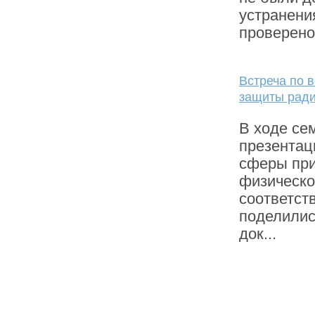
устранени
проверено
Встреча по 
защиты ради
В ходе се
презентац
сферы при
физическо
соответст
поделилис
док...
50
51
52