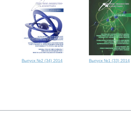
Выпуск №2 (34) 2014
Выпуск №1 (33) 2014
1
2
3
4
5
6
Z05H9В8 (010017), Республика Казахстан,
050020, 