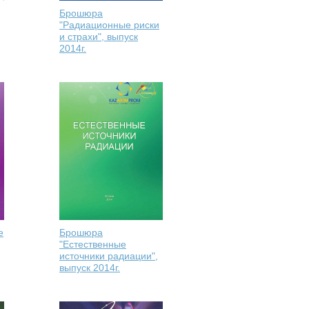
Брошюра
"Радиационные риски
и страхи", выпуск
2014г.
е
Брошюра
"Естественные
источники радиации",
выпуск 2014г.