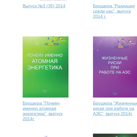
Выпуск №3 (35) 2014
Брошюра "Радиация
среди нас", выпуск
2014 г.
Брошюра "Почему
Брошюра "Жизненны
именно атомная
риски при работе на
энергетика", выпуск
АЭС", выпуск 2014г.
2014г.