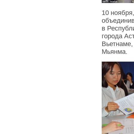
10 ноября
объедини
в Республ
города Ас
Вьетнаме,
Мьянма.