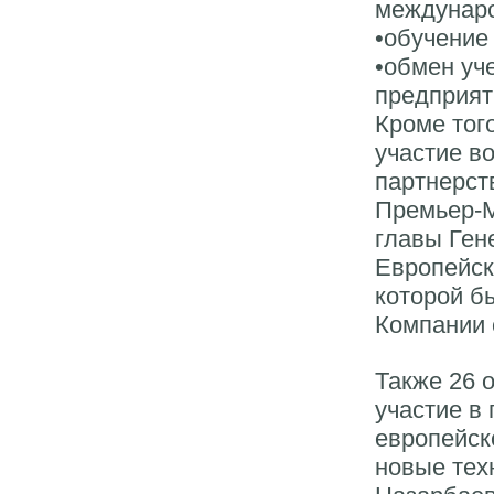
междунаро
•обучение
•обмен уч
предприят
Кроме тог
участие в
партнерст
Премьер-М
главы Ген
Европейск
которой б
Компании 
Также 26 
участие в
европейск
новые тех