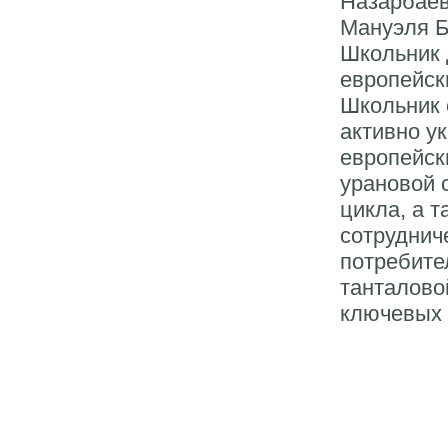
Назарбаев
Мануэля Б
Школьник 
европейск
Школьник 
активно у
европейск
урановой 
цикла, а т
сотруднич
потребите
танталово
ключевых 