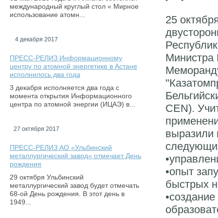
международный круглый стол « Мирное
использование атомн...
25 октябр
двусторон
4 декабря 2017
Республик
Министра 
ПРЕСС-РЕЛИЗ Информационному
центру по атомной энергетике в Астане
Меморанд
исполнилось два года
"Казатомп
3 декабря исполняется два года с
Бельгийск
момента открытия Информационного
центра по атомной энергии (ИЦАЭ) в...
CEN). Учи
применени
27 октября 2017
выразили 
следующи
ПРЕСС-РЕЛИЗ АО «Ульбинский
металлургический завод» отмечает День
•управлен
рождения
•опыт зап
29 октября Ульбинский
быстрых н
металлургический завод будет отмечать
68-ой День рождения. В этот день в
•создание
1949...
образоват