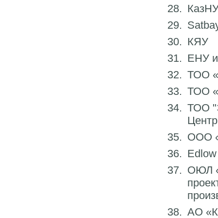
КазНУ
Satbay
КЯУ
ЕНУ и
ТОО 
ТОО «
ТОО "
Центр
ООО 
Edlow
ОЮЛ «
проек
произ
АО
«
К