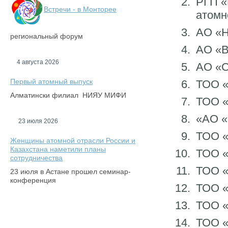
РГП «
Встречи - в Монторее
атомн
АО «Н
региональный форум
АО «В
4 августа 2026
АО «С
Первый атомный выпуск
ТОО 
Алматински филиал НИЯУ МИФИ
ТОО «
«АО «
23 июля 2026
ТОО «
Женщины атомной отрасли России и
Казахстана наметили планы
ТОО «
сотрудничества
ТОО «
23 июля в Астане прошел семинар-
конференция
ТОО «
ТОО 
ТОО «