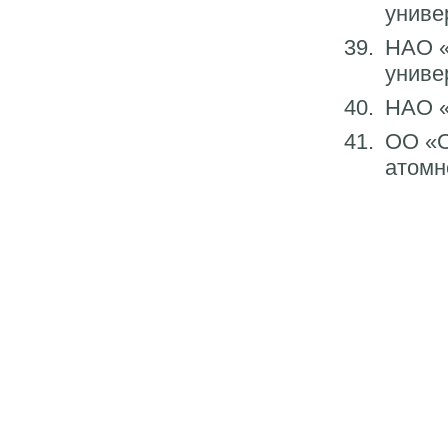
униве
НАО 
униве
НАО «
ОО «О
атомн