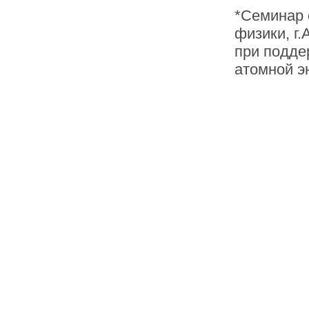
*Семинар 
физики, г
при подде
атомной э