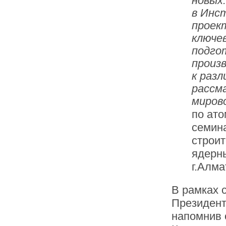
новых
в Инс
проек
ключе
подго
произ
к раз
рассм
миров
по ат
семин
строит
ядерны
г.Алма
В рамках 
Президент
напомнив 