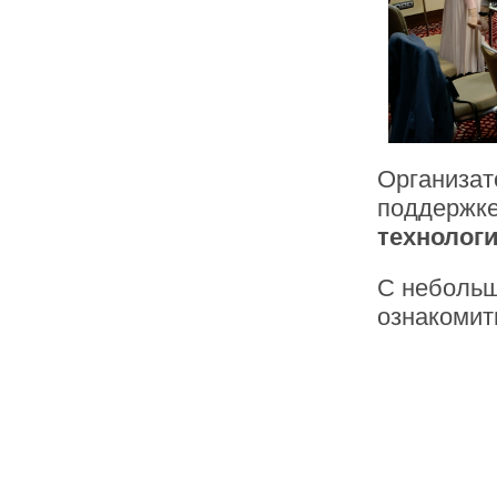
Организат
поддержк
технолог
С небольш
ознакомит