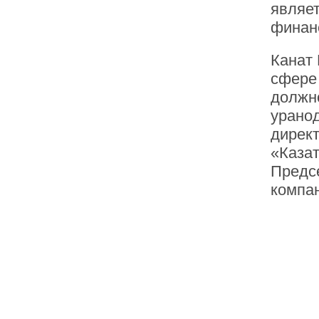
являе
финан
Канат
сфере
должн
урано
дирек
«Каза
Предс
компан