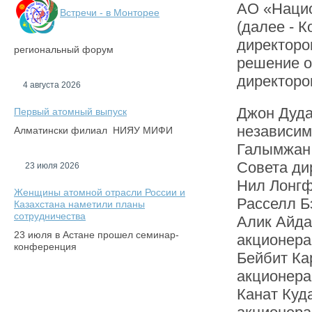
АО «Нацио
Встречи - в Монторее
(далее - 
директоро
региональный форум
решение о
директоро
4 августа 2026
Джон Дуда
Первый атомный выпуск
независим
Алматински филиал НИЯУ МИФИ
Галымжан 
Совета ди
23 июля 2026
Нил Лонгф
Женщины атомной отрасли России и
Расселл Б
Казахстана наметили планы
сотрудничества
Алик Айда
23 июля в Астане прошел семинар-
акционера
конференция
Бейбит Ка
акционера
Канат Куд