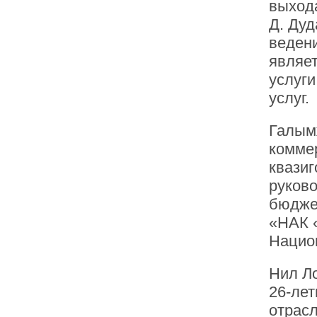
выхода
Д. Дуд
ведени
являе
услуг
услуг.
Галым
коммер
квази
руков
бюдже
«НАК 
Нацио
Нил Л
26-ле
отрасл