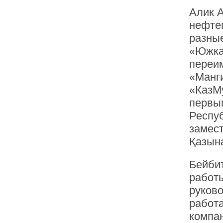
Алик 
нефтег
разны
«Южка
переи
«Манг
«КазМ
первы
Респуб
замес
Қазын
Бейби
работ
руково
работ
компа