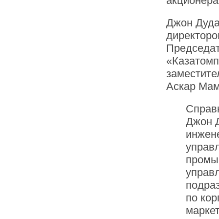
акционера
Джон Дуда
директоро
Председат
«Казатомп
заместите
Аскар Мам
Справ
Джон 
инжен
управ
промыш
управ
подра
по ко
маркет