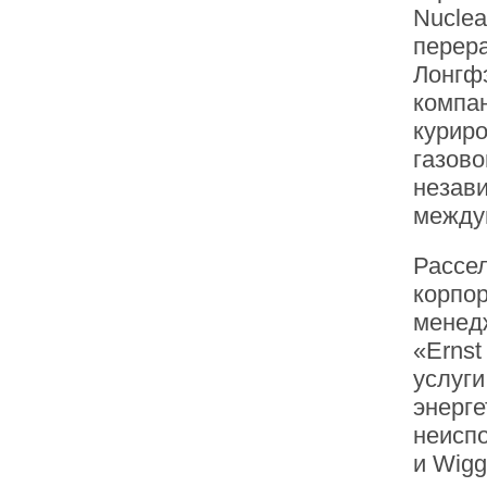
Nuclea
перера
Лонгф
компан
куриро
газово
незав
между
Рассел
корпор
менед
«Ernst
услуг
энерге
неисп
и Wigg