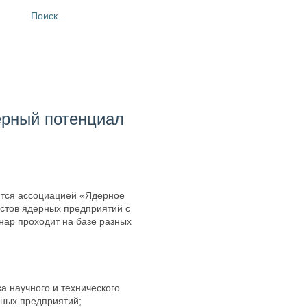
ия
Фотогалерея
Контакты
ерный потенциал
тся ассоциацией «Ядерное
стов ядерных предприятий с
ар проходит на базе разных
а научного и технического
рных предприятий;