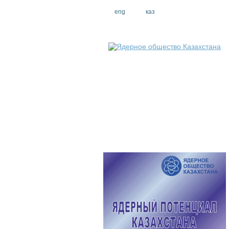
eng
рус
каз