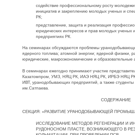
содействие профессиональному росту молодежи
инициатив и закреплению молодых ученых и спе
РК;
представление, защита и реализация профессио
юридических интересов и прав молодых ученых 
предприятиях РК.
На семинарах обсуждаются проблемы уранодобывающе
ядерного топлива; атомной энергии; ядерной физики, р
юридические, макроэкономические и образовательные а
В семинарах ежегодно принимают участие представите
Казатомпром, УМЗ, НЯЦ РК, ИАЭ НЯЦ РК, ИРБЭ НЯЦ РК,
ИВТ, уранодобывающих предприятий, а также студенты
им.Сатпаева.
СОДЕРЖАНИЕ
СЕКЦИЯ: «РАЗВИТИЕ УРАНОДОБЫВАЮЩЕЙ ПРОМЫШ
ИССЛЕДОВАНИЕ МЕТОДОВ РЕГЕНЕРАЦИИ И И
РУДОНОСНОМ ПЛАСТЕ, ВОЗНИКАЮЩЕГО В РЕ
КОЛЬМАТАЦИИ, ПРИ ПРОВЕДЕНИИ ПСВ