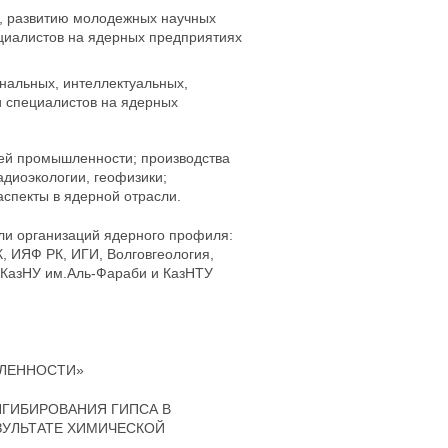
, развитию молодежных научных
циалистов на ядерных предприятиях
нальных, интеллектуальных,
и специалистов на ядерных
й промышленности; производства
адиоэкологии, геофизики;
спекты в ядерной отрасли.
ли организаций ядерного профиля:
 ИЯФ РК, ИГИ, Волговгеология,
 КазНУ им.Аль-Фараби и КазНТУ
ЛЕННОСТИ»
НГИБИРОВАНИЯ ГИПСА В
ЗУЛЬТАТЕ ХИМИЧЕСКОЙ