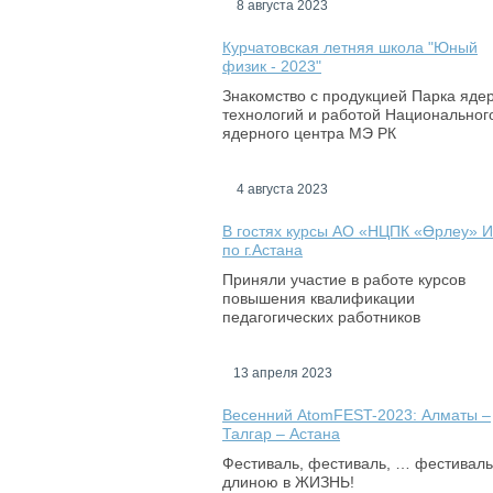
8 августа 2023
Курчатовская летняя школа "Юный
физик - 2023"
Знакомство с продукцией Парка яде
технологий и работой Национальног
ядерного центра МЭ РК
4 августа 2023
В гостях курсы АО «НЦПК «Өрлеу» 
по г.Астана
Приняли участие в работе курсов
повышения квалификации
педагогических работников
13 апреля 2023
Весенний AtomFEST-2023: Алматы –
Талгар – Астана
Фестиваль, фестиваль, … фестиваль
длиною в ЖИЗНЬ!